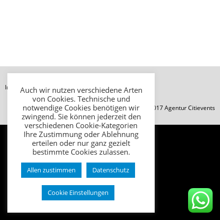
178
High Score
Impressum
Datenschutz
AGB
Auch wir nutzen verschiedene Arten
von Cookies. Technische und
notwendige Cookies benötigen wir
© Copyright 2017 Agentur Citievents
zwingend. Sie können jederzeit den
verschiedenen Cookie-Kategorien
Ihre Zustimmung oder Ablehnung
erteilen oder nur ganz gezielt
bestimmte Cookies zulassen.
Allen zustimmen
Datenschutz
Cookie Einstellungen